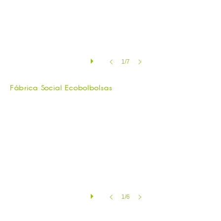
1/7
Fábrica Social | Perspectiva
Fábrica Social Ecobolbolsas
1/6
Ponto de comércio | interna