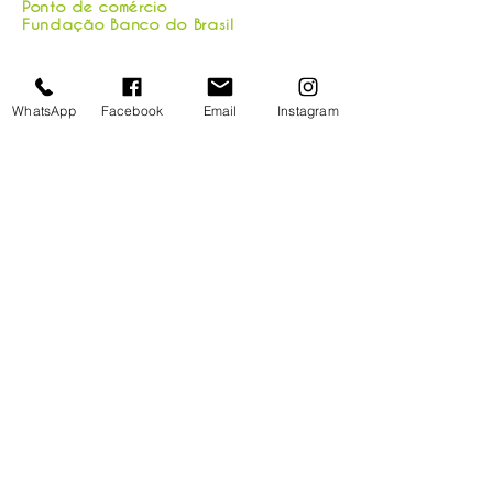
Ponto de comércio
Fundação Banco do Brasil
WhatsApp
Facebook
Email
Instagram
1/3
Intervenção no Viaduto Santa Tereza
Diversos