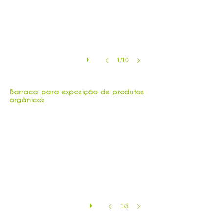
1/10
Estande | Frontal
Barraca para exposição de produtos
orgânicos
1/3