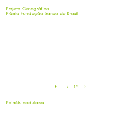
Premio FBB | perspectiva
Projeto Cenográfico
Prêmio Fundação Banco do Brasil
1/4
Painel modular
Painéis modulares