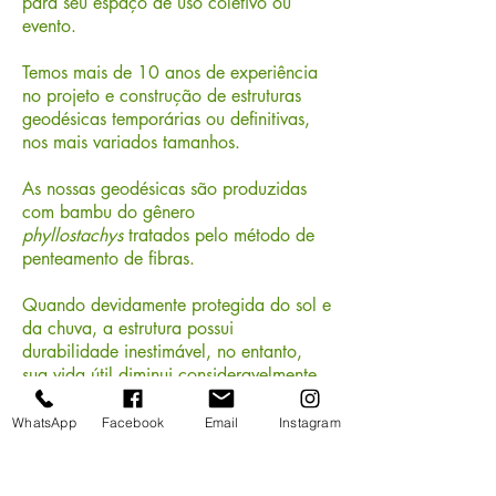
para seu espaço de uso coletivo ou
evento.
Temos mais de 10 anos de experiência
no projeto e construção de estruturas
geodésicas temporárias ou definitivas,
nos mais variados tamanhos.
As nossas geodésicas são produzidas
com bambu do gênero
phyllostachys
tratados pelo método de
penteamento de fibras.
Quando devidamente protegida do sol e
da chuva, a estrutura possui
durabilidade inestimável, no entanto,
sua vida útil diminui consideravelmente
se estiver exposta às intempéries.
WhatsApp
Facebook
Email
Instagram
Adquira nossos modelos padronizados
ou entre em contato para saber mais
sobre projetos específicos, realizados