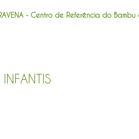
VENA - Centro de Referência do Bambu e
o Bam bam bu
Curso 2026
Quem Somos
O b
INFANTIS